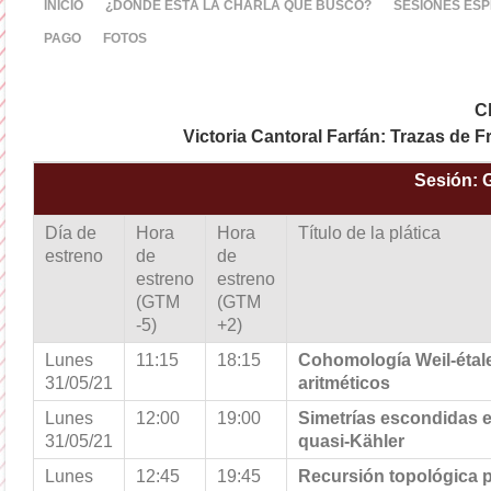
INICIO
¿DÓNDE ESTÁ LA CHARLA QUE BUSCO?
SESIONES ESP
PAGO
FOTOS
C
Victoria Cantoral Farfán: Trazas de 
Sesión: 
Día de
Hora
Hora
Título de la plática
estreno
de
de
estreno
estreno
(GTM
(GTM
-5)
+2)
Lunes
11:15
18:15
Cohomología Weil-éta
31/05/21
aritméticos
Lunes
12:00
19:00
Simetrías escondidas 
31/05/21
quasi-Kähler
Lunes
12:45
19:45
Recursión topológica p